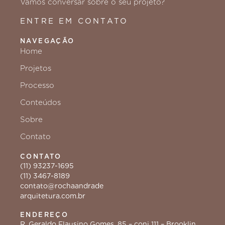
Vamos conversar sobre o seu projeto?
ENTRE EM CONTATO
NAVEGAÇÃO
Home
Projetos
Processo
Conteúdos
Sobre
Contato
CONTATO
(11) 93237-1695
(11) 3467-8189
contato@rochaandrade
arquitetura.com.br
ENDEREÇO
R. Geraldo Flausino Gomes, 85 – conj 111 – Brooklin,