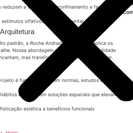
Bene
dos reduzem a sensação de confinamento e favorecem a
Com
e estímulos olfativos podem aumentar foco e
Arquitetura
to padrão, a Rocha Andrade Arquitetura aplica os
talhe. Nossa abordagem une ciência + sensibilidade
ncantam, mas transformam a experiência de viver.
projeto é fundamentada em normas, estudos e
hábitos e rotinas em soluções espaciais que elevam o
isticação estética a benefícios funcionais
Home