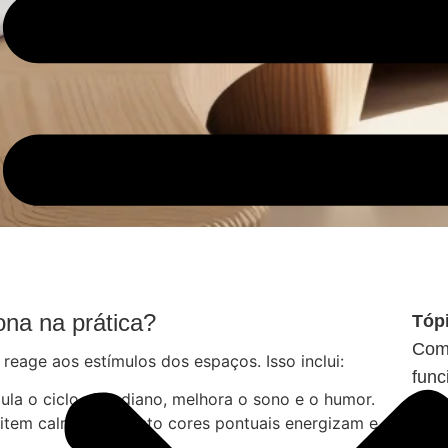
ona na prática?
Tóp
Como
reage aos estímulos dos espaços. Isso inclui:
func
gula o ciclo circadiano, melhora o sono e o humor.
A ex
mitem calma, enquanto cores pontuais energizam e
Arqu