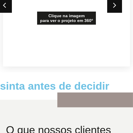
Clique na imagem
para ver o projeto em 360º
Visualize seu projeto em 360°, Observe cada detalhe,
explore os ambientes em todas as direções, sinta a
luz e a atmosfera do espaço. antes da obra começar.
sinta antes de decidir
O que nossos clientes