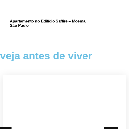
Apartamento no Edifício Saffire – Moema,
São Paulo
veja antes de viver
Realidade Virtual Imersiva
Projeto: Projeto Riviera