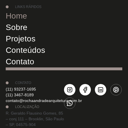
LINKS RÁPIDOS
Home
Sobre
Projetos
Conteúdos
Contato
CONTATO
(11) 93237-1695
(11) 3467-8189
contato@rochaandradearquitetura.com.br
LOCALIZAÇÃO
R. Geraldo Flausino Gomes, 85
– conj 111 – Brooklin, São Paulo
– SP, 04575-904